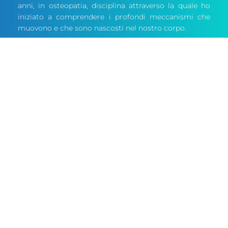
anni, in osteopatia, disciplina attraverso la quale ho
iniziato a comprendere i profondi meccanismi che
muovono e che sono nascosti nel nostro corpo.
Ho subito inteso che non siamo fatti di soli muscoli,
ossa e legamenti, ma anche di un’anima che ha
sentimenti, esperienze e un certo tipo di vissuto, che
può influenzare positivamente o negativamente il
giusto funzionamento del nostro organismo.
Con queste basi, e con tanta passione nel tenermi
sempre aggiornato nell’evidenza scientifica (Evidence
Based), proseguo il mio cammino nel cercare di
capire e curare ogni tipo di disfunzione che una
persona possa presentare.
Quindi cosa faccio nel mio Studio di Fisioterapia e
Osteopatia?
EQUILIBRIO il corpo umano nella sua
interezza.